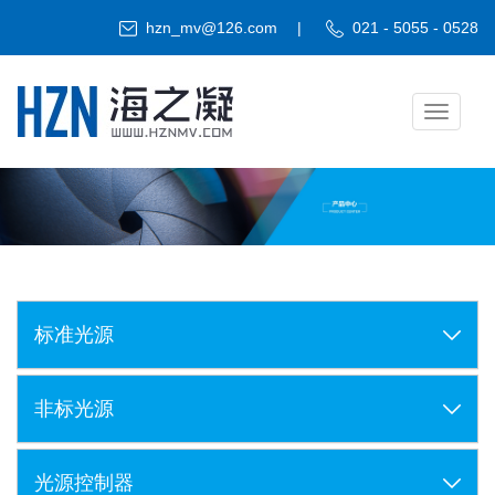
hzn_mv@126.com
|
021 - 5055 - 0528
Toggle
navigati
标准光源
非标光源
光源控制器