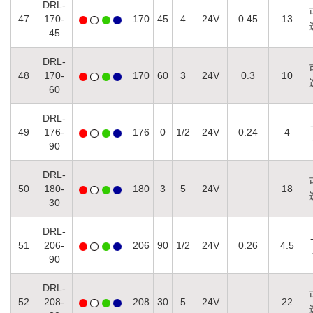
DRL-
47
170-
170
45
4
24V
0.45
13
45
DRL-
48
170-
170
60
3
24V
0.3
10
60
DRL-
49
176-
176
0
1/2
24V
0.24
4
90
DRL-
50
180-
180
3
5
24V
18
30
DRL-
51
206-
206
90
1/2
24V
0.26
4.5
90
DRL-
52
208-
208
30
5
24V
22