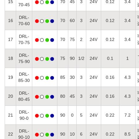
15
70
45
3
24
V
0.12
3.4
70-45
DRL-
16
70
60
3
24V
0.12
3.4
70-60
DRL-
17
70
75
2
24V
0.12
3.4
70-75
DRL-
18
75
90
1
/2
24V
0.1
1
75-90
DRL-
19
85
30
3
24V
0.16
4.3
85-30
DRL-
20
80
45
3
24V
0.16
4.3
80-45
DRL-
21
90
0
5
24V
0.22
7.2
90-0
DRL-
22
90
10
6
24V
0.22
8.5
90-10