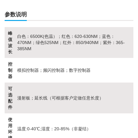
参数说明
峰
白色：6500K(色温）；红色：620-630NM；蓝色：
值
470NM；绿色525NM；红外：850/940NM；紫外：365-
波
385NM
长
控
制
模拟控制器；频闪控制器；数字控制器
器
可
选
漫射板；延长线（可根据客户定做任意长度）
配
件
使
用
温度:0-40℃;湿度：20-85%（非凝结）
环