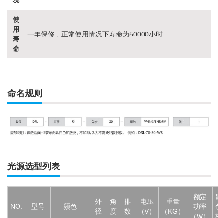
境
使
用
一年保修，正常使用情况下寿命为50000小时
寿
命
命名规则
光源选型列表
额定
外
角
排
电压
重量
NO.
型号
颜色
功率
径
度
数
（V）
（KG）
（W）