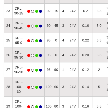
DRL-
23
92
15
4
24V
0.2
6.3
90-15
DRL-
24
90
45
3
24V
0.16
5.0
90-45
DRL-
25
95
0
4
24V
0.22
6.3
95-0
DRL-
26
95
0
4
24V
0.20
6.3
95-30
DRL-
27
96
90
1
24V
0.12
2
96-90
DRL-
28
100-
100
60
3
24V
0.14
5
60
DRL-
29
100-
100
80
3
24V
0.16
3.5